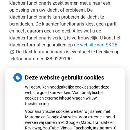
klachtenfunctionaris zoekt samen met u naar een
oplossing van uw klacht of probleem. De
klachtenfunctionaris kan proberen de klacht te
bemiddelen. De klachtenfunctionaris kiest geen partij
en heeft daarom geen oordeel. Alles wat u de
klachtenfunctionaris vertelt, is vertrouwelijk. U kunt het
klachtenformulier gebruiken op
de website van SKGE
. De klachtenfunctionaris is eventueel te bereiken op
telefoonnummer 088 0229190.
Als u er met uw huisarts en met bemiddeling door de
Deze website gebruikt cookies
klachtenfunctionaris niet uit komt, kunt u een
uitspraak over uw klacht vragen bij de
Wij gebruiken noodzakelijke cookies zodat deze
geschilleninstantie huisartsenzorg. Deze
website goed kan werken. Voor analytische
onafhankelijke commissie bestaat uit een voorzitter
cookies en externe inhoud vragen wij uw
toestemming.
(jurist) en uit leden namens de patiënten en uit leden
Voor analytische cookies werken wij samen met
namens de huisartsen. De commissie wordt
Matomo en Google Analytics. Voor externe inhoud
bijgestaan door een ambtelijk secretaris die ook jurist
werken wij samen met Google (Maps, Translate en
is.
Reviews), YouTube, Vimeo, Facebook, Instagram, X